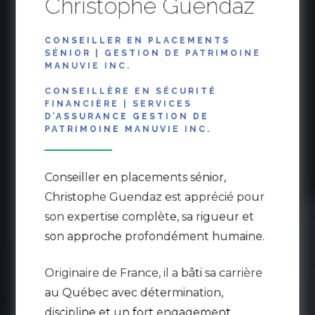
Christophe Guendaz
CONSEILLER EN PLACEMENTS
Francois-Julien Duffaud et Christophe
SÉNIOR | GESTION DE PATRIMOINE
Guendaz pratiquent la gestion de patrimoine
MANUVIE INC.
intégrée, une approche complète pour la
CONSEILLÈRE EN SÉCURITÉ
FINANCIÈRE | SERVICES
gestion de vos finances. Cette approche inclut
D’ASSURANCE GESTION DE
l'optimisation des investissements ainsi que la
PATRIMOINE MANUVIE INC.
préparation de la retraite, l'accumulation et les
retraits, l'assurance, les considérations légales et
Conseiller en placements sénior,
les stratégies fiscales, assurant que tous les
Christophe Guendaz est apprécié pour
aspects de la situation financière d’un client
son expertise complète, sa rigueur et
sont gérés de manière unifiée...
son approche profondément humaine.
Originaire de France, il a bâti sa carrière
EN SAVOIR PLUS SUR FRANCOIS-
au Québec avec détermination,
JULIEN DUFFAUD
discipline et un fort engagement