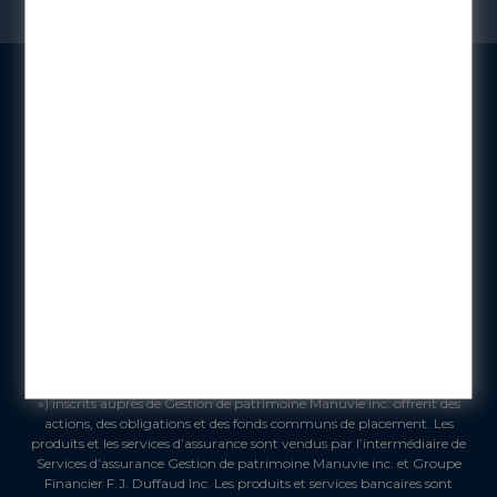
FRANCOIS-JULIEN DUFFAUD & CHRISTOPHE GUENDAZ
200 - 1405 Route Transcanadienne, Dorval, QC H9P 2V9
Bureau:
(514) 421-7090
Diligence Gestion de Patrimoine est une dénomination commerciale
utilisée pour exercer des activités liées aux actions, obligations et fonds
communs de placement seulement. Les courtiers en placement qui
sont aussi des représentants en courtage (« Conseiller en placements
») inscrits auprès de Gestion de patrimoine Manuvie inc. offrent des
actions, des obligations et des fonds communs de placement. Les
produits et les services d’assurance sont vendus par l’intermédiaire de
Services d’assurance Gestion de patrimoine Manuvie inc. et Groupe
Financier F.J. Duffaud Inc. Les produits et services bancaires sont