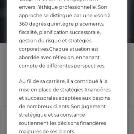
envers l’éthique professionnelle. Son
EN SAVOIR PLUS SUR CHRISTOPHE
approche se distingue par une vision à
GUENDAZ
360 degrés qui intègre placements,
fiscalité, planification successorale,
gestion du risque et stratégies
corporatives.Chaque situation est
abordée avec réflexion, en tenant
Le groupe de Francois-Julien
compte de différentes perspectives.
Duffaud et Christophe
Guendaz
Au fil de sa carrière, il a contribué à la
mise en place de stratégies financières
et successorales adaptées aux besoins
de nombreux clients. Son jugement
stratégique et sa constance
soutiennent les décisions financières
majeures de ses clients.