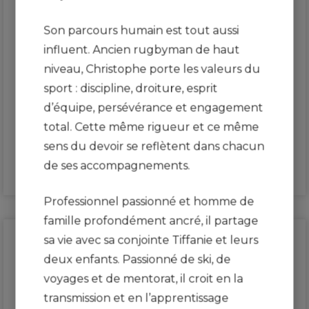
Son parcours humain est tout aussi
influent. Ancien rugbyman de haut
niveau, Christophe porte les valeurs du
Francois-Julien Duffaud
sport : discipline, droiture, esprit
d’équipe, persévérance et engagement
CONSEILLER EN PLACEMENT PRINCIPAL,
GESTION DE PATRIMOINE MANUVIE INC.
total. Cette même rigueur et ce même
sens du devoir se reflètent dans chacun
de ses accompagnements.
Professionnel passionné et homme de
famille profondément ancré, il partage
sa vie avec sa conjointe Tiffanie et leurs
deux enfants. Passionné de ski, de
voyages et de mentorat, il croit en la
transmission et en l’apprentissage