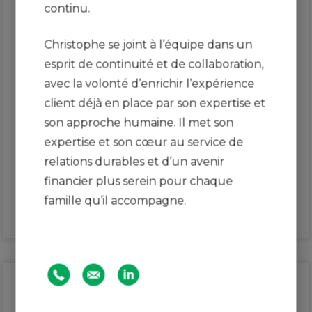
continu.
Christophe se joint à l’équipe dans un
Christophe Guendaz,
MBA, RIS
esprit de continuité et de collaboration,
avec la volonté d’enrichir l’expérience
CONSEILLER EN PLACEMENT SÉNIOR,
client déjà en place par son expertise et
GESTION DE PATRIMOINE MANUVIE INC.
son approche humaine. Il met son
CONSEILLER EN SÉCURITÉ FINANCIÈRE,
expertise et son cœur au service de
SERVICES D’ASSURANCE GESTION DE
relations durables et d’un avenir
PATRIMOINE MANUVIE INC.
financier plus serein pour chaque
famille qu’il accompagne.